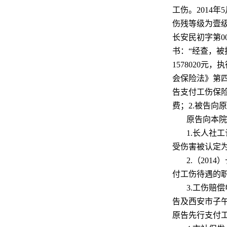
工伤。2014
伤残等级为壹级
长安民初字第00
书：“经查，
1578020
会保险法》第
告支付工伤保
费；2.被告向
原告向本院
1.长人社
受伤害被认定
2.（201
付工伤待遇的
3.工伤赔
告及西安市子
原告先行支付