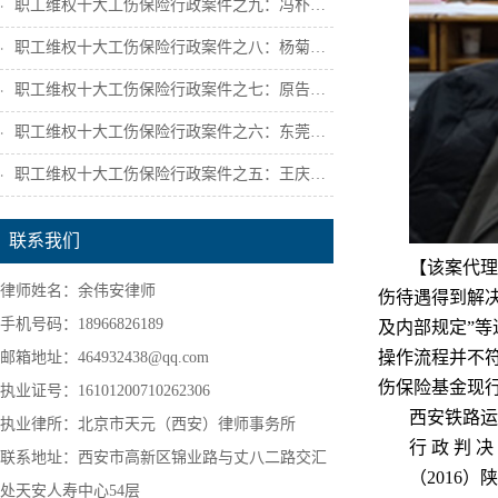
职工维权十大工伤保险行政案件之九：冯朴诉...
职工维权十大工伤保险行政案件之八：杨菊芳...
职工维权十大工伤保险行政案件之七：原告陕...
职工维权十大工伤保险行政案件之六：东莞市...
职工维权十大工伤保险行政案件之五：王庆宁...
联系我们
【该案代理
律师姓名：余伟安律师
伤待遇得到解
手机号码：18966826189
及内部规定”
操作流程并不
邮箱地址：464932438@qq.com
伤保险基金现
执业证号：16101200710262306
西安铁路运
执业律所：北京市天元（西安）律师事务所
行
政
判
决
联系地址：西安市高新区锦业路与丈八二路交汇
（
2016）陕
处天安人寿中心54层