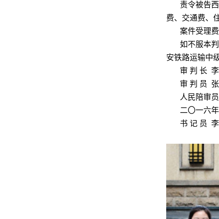
责令被告西
费、交通费、
案件受理费
如不服本判
安铁路运输中
审
判
长
李
审
判
员
张
人民陪审员
二〇一六年
书
记
员
李