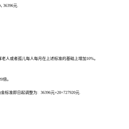
入
36396
元
.
：
寡老人或者孤儿每人每月在上述标准的基础上增加
10%
。
20
倍。
助金标准即日起调整为
: 36396
元
×20=727920
元
.