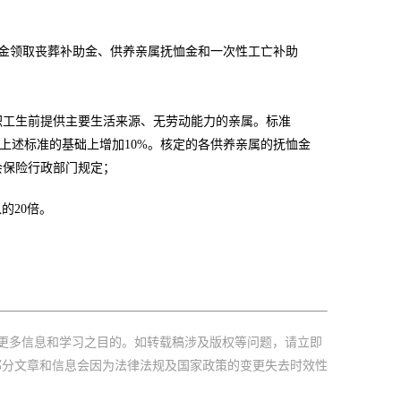
金领取丧葬补助金、供养亲属抚恤金和一次性工亡补助
工生前提供主要生活来源、无劳动能力的亲属。标准
上述标准的基础上增加
10%
。核定的各供养亲属的抚恤金
会保险行政部门规定；
入的
20
倍。
更多信息和学习之目的。如转载稿涉及版权等问题，请立即
部分文章和信息会因为法律法规及国家政策的变更失去时效性