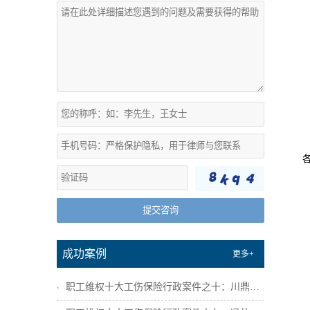
提交咨询
成功案例
更多+
职工维权十大工伤保险行政案件之十：川鼎瑞...