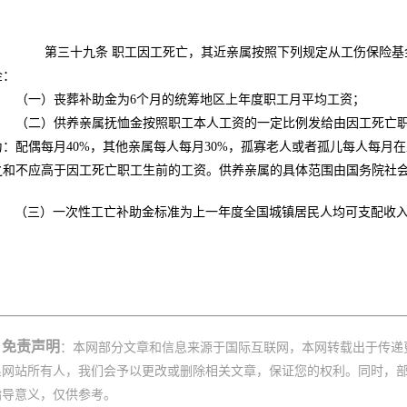
第三十九条
职工因工死亡，其近亲属按照下列规定从工伤保险基
金：
（一）丧葬补助金为
6
个月的统筹地区上年度职工月平均工资；
（二）供养亲属抚恤金按照职工本人工资的一定比例发给由因工死亡职
为：配偶每月
40%
，其他亲属每人每月
30%
，孤寡老人或者孤儿每人每月在
之和不应高于因工死亡职工生前的工资。供养亲属的具体范围由国务院社
（三）一次性工亡补助金标准为上一年度全国城镇居民人均可支配收
免责声明
：本网部分文章和信息来源于国际互联网，本网转载出于传递
系网站所有人，我们会予以更改或删除相关文章，保证您的权利。同时，
指导意义，仅供参考。